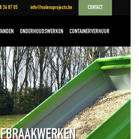
8 36 87 05
info@nolensprojects.be
CONTACT
WANDEN
ONDERHOUDSWERKEN
CONTAINERVERHUUR
 AFBRAAKWERKEN