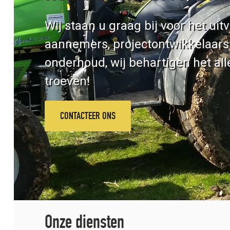
Wij staan u graag bij voor het ui
aannemers, projectontwikkelaars
onderhoud, wij behartigen het all
troeven!
CONTACTEER ONS
Onze diensten