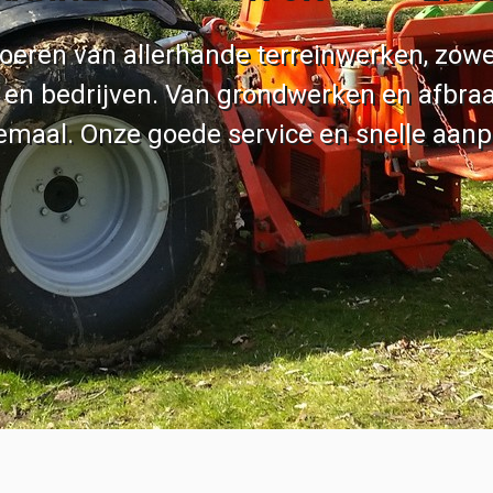
tvoeren van allerhande terreinwerken, zowel
 en bedrijven. Van grondwerken en afbra
emaal. Onze goede service en snelle aanp